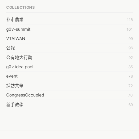
王祥安
COLLECTIONS
福明 莊
都市農業
118
蒼時弦也
g0v-summit
101
袁乾鑫
VTAIWAN
99
陳泰澄
公報
96
&#35377;&#24646;&#33287;
公有地大行動
92
-work aeola
g0v idea pool
85
0.0
event
78
100004224394929@facebook.com
採訪共筆
72
1001000
CongressOccupied
70
108級醫三牙二
新手教學
69
108���������������������������A������������
planning
42
19
零時的學習不能等
38
1dropwater
反黑箱服貿串連
35
2011 2011