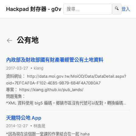
Hackpad 封存器 - g0v
🔍
登入
←
公有地
內政部及財政部國有財產署經管公有土地資料
2017-03-27 • kiang
資料網址： http://data.moi.gov.tw/MoiOD/Data/DataDetail.aspx?
oid=7EFCAF0A-F102-4E85-9B79-6B4F4A70B0A7

專案： https://kiang.github.io/pub_lands/

問題蒐集：

*XML 資料使用 big5 編碼，鄉鎮市區沒有代號可以配對，轉換編碼後
使用文字比對會有部份錯誤

*嘉義市的鄉鎮市區欄位一樣填嘉義市，新竹市一樣情況
天龍特公地 App
2014-12-27 • 林逸晟
*因為現在這個跟一堂課的作業結合在一起 haha 
