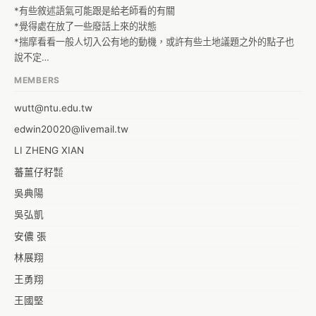
*有些敘述語氣可能跟是給老師看的有關

*覺得處在放了一些廢話上來的狀態

*揣摩看看一般人切入公有地的動機，或許有些土地議題之外的點子也
說不定

*好有趣
MEMBERS
wutt@ntu.edu.tw
edwin20020@livemail.tw
LI ZHENG XIAN
蕃薑仔籽㍿
吳典陽
吳弘凱
安儂 張
林展翔
王勇翔
王國堅