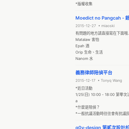
*版權收集
Moedict no Pangcah 
2015-12-27 • miaoski
有問題的地方請直接寫在下面哦...
Matalaw 害怕

Epah 酒

Orip 生命、生活

Nanom 水
義務律師陪偵平台
2015-12-17 • Tonyq Wang
*近日活動

1/25(日) 10:00 - 18:00
a

*什麼是陪偵？ 

*一般抗議活動時往往會有抗議
現場協助民眾面對偵查。往往是
g0v-design 第貳次設計