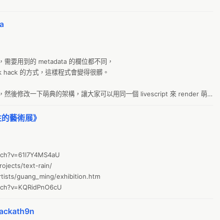
零
a
佔
太
Le
要用到的 metadata 的欄位都不同，

Ju
 hack 的方式，這樣程式會變得很髒。

g
修改一下萌典的架構，讓大家可以用同一個 livescript 來 render 萌
a
黑
往的藝術展》
醫
D
tch?v=61l7Y4MS4aU

憲
ojects/text-rain/

文
tists/guang_ming/exhibition.htm

tch?v=KQRidPnO6cU
2
台
ckath9n
地