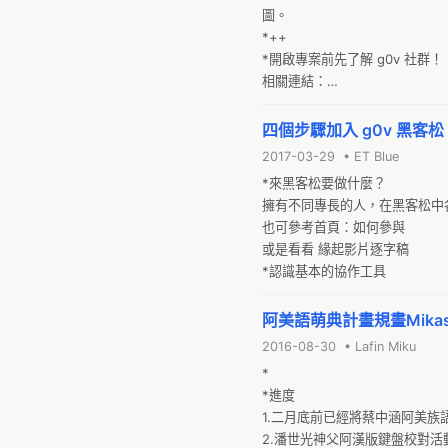
圖。

*++

*開啟專案前先了解 g0v 社群！

相關連結：

*新手小學校：http://g0v.github.
四個步驟加入 g0v 黑客松
2017-03-29 • ET Blue
*來黑客松要做什麼？

擁有不同專長的人，在黑客松中各
也可參考首頁：如何參與

或是看看 緣起影片逐字稿

*認識基本的協作工具
阿美語萌典計畫規畫Mikas
2016-08-30 • Lafin Miku
*

*進度

1.二月底前已經將蔡中涵阿美族
2.潘世光神父阿漢版鍵盤校對活