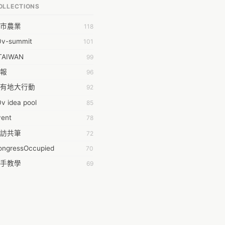
OLLECTIONS
明 莊
市農業
118
時弦也
0v-summit
101
乾鑫
TAIWAN
99
泰澄
報
96
#35377;&#24646;&#33287;
有地大行動
92
ork aeola
v idea pool
85
.0
vent
78
100004224394929@facebook.com
訪共筆
72
001000
ongressOccupied
70
08級醫三牙二
手教學
69
108���������������������������A������������
anning
42
時的學習不能等
38
dropwater
黑箱服貿串連
35
11 2011
姻平權
34