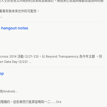
方人士針對台北市政府的食安政策做探討，降低黑心食品與推動食品資料的開
0
T
，看看有無未來合作的可能性。

新
o
 hangout notes
月
g
I
阿
eAcross 2014 活動 (2/21-23)，以 Beyond Transparency 為今年主題 ，同
公
 Data Day (2/22) 

新
pp
財
T
G
droid...

農
的，這些東西只能算是略知一二......Orz

0a