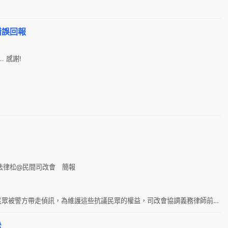
26
g
5
聽
- 錯誤回報
5
m
7 
 感謝!

線
7
C
9
Ta
@
動
A
s
A
g
A-
k
A.
 第零次法律松@民間司改會　簡報

G
A
g
A
民眾被警方帶走偵訊，為維護這些抗議民眾的權益，司改會協調義務律師前往
G
A
事件驅動，並隨著各種事件的大小而有不同程度的驅動量。
g
A
松