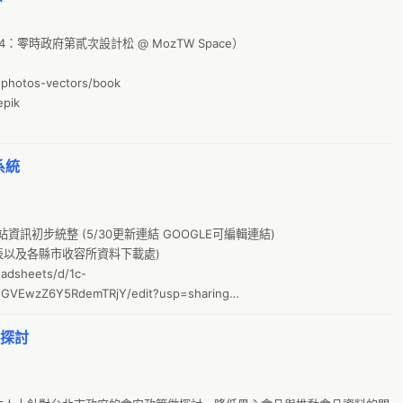
O
A
g
A
聚 4：零時政府第貳次設計松 @ MozTW Space）

土
A
-photos-vectors/book

g0
AL
pik

翻
AN
台
A
系統
E
A
萌
A
廣
A
初步統整 (5/30更新連結 GOOGLE可編輯連結)

Pr
照表以及各縣市收容所資料下載處)

A
eadsheets/d/1c-
外
GVEwzZ6Y5RdemTRjY/edit?usp=sharing

環
連不到時檢查一下
En
策探討
公
g8