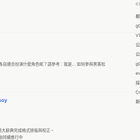
C
福
都
蒼
g
袁
io/leve1up/
V
陳
公
&
公
-w
g0
自適合扮演什麼角色呢？請參考：我是... 如何參與黑客松

0
e
採
1
C
1
oy
新
pl
19
零
1
反
語大辭典完成格式排版與校正。

20
動持續進行中

婚