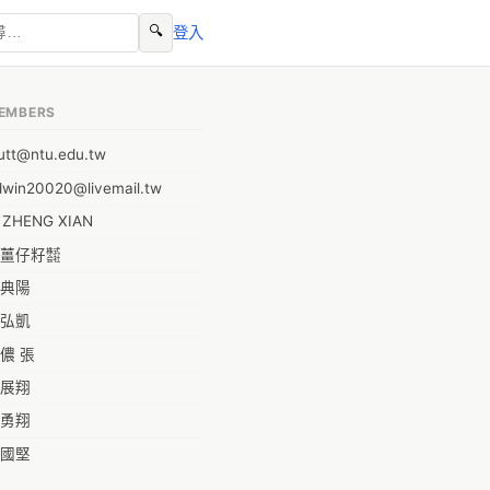
🔍
登入
EMBERS
utt@ntu.edu.tw
dwin20020@livemail.tw
I ZHENG XIAN
薑仔籽㍿
典陽
弘凱
儂 張
展翔
勇翔
國堅
祥安