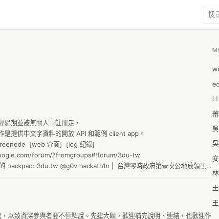
M
w
e
L
蕃
域已經過期並被無關人事註冊走，

吳
中文字資料的開放 API 和範例 client app。

吳
eenode  [web 介面]  [log 紀錄]

le.com/forum/?fromgroups#!forum/3du-tw

安
的 hackpad: 3du.tw @g0v hackath1n |  台灣零時政府第壹次公地放領黑
林
王
王
程，以致資深參與者要不停解說。先建大綱，歡迎補完說明、連結，也歡迎作
王