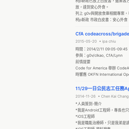
柯p新政已放上白皮書，邀集各
放，達到安心外食。

列上 g0v與開放食庫相關專案
柯p新政 市政白皮書：安心外食 

*政策
CfA codeacross/brigade
2015-05-20 • ipa chiu
時間：2014/2/11 09:05-09:45

參與：g0v/clkao, CfA/Lynn

前情提要

Code for America 舉辦 Cod
時響應 OKFN International Open
會議內容
11/29一日公民志工任務A
2014-11-26 • Chen Kai Chang
*人員簽到-簡介

*我是Android工程師，專長也只有An
*iOS工程師

*我是職能治療師，只是我弟是讀電機