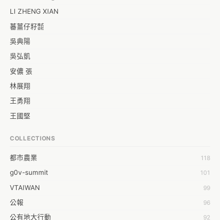
LI ZHENG XIAN
蕃薑仔籽㍿
吳典陽
吳弘凱
安儂 張
林展翔
王勇翔
王國堅
王祥安
COLLECTIONS
福明 莊
都市農業
118
蒼時弦也
g0v-summit
101
袁乾鑫
VTAIWAN
99
陳泰澄
公報
96
&#35377;&#24646;&#33287;
公有地大行動
92